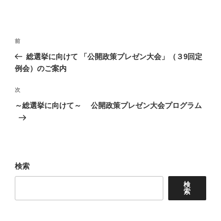
投
前
前
稿
の
総選挙に向けて 「公開政策プレゼン大会」（３9回定
ナ
投
例会）のご案内
ビ
稿
ゲ
次
次
の
ー
～総選挙に向けて～ 公開政策プレゼン大会プログラム
投
シ
稿
ョ
ン
検索
検
索