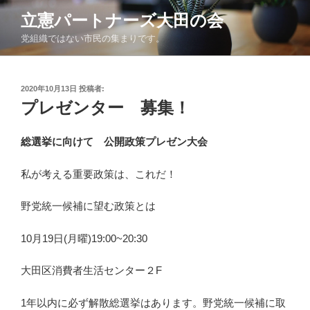
コ
立憲パートナーズ大田の会
ン
党組織ではない市民の集まりです。
テ
ン
ツ
投
2020年10月13日
投稿者:
へ
稿
プレゼンター 募集！
ス
日:
キ
ッ
総選挙に向けて 公開政策プレゼン大会
プ
私が考える重要政策は、これだ！
野党統一候補に望む政策とは
10月19日(月曜)19:00~20:30
大田区消費者生活センター２F
1年以内に必ず解散総選挙はあります。野党統一候補に取