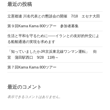
最近の投稿
立憲都連 川名代表との懇談会の開催 7/18 エセナ大田
第９回Kama Kama 800ツアー 参加者募集
生活と平和を守るために――イランとの友好的外交によ
る船舶通過の実現を求めます
「知っていましたかJR京浜東北線ワンマン運転」 街
宣 蒲田駅西口 9/28 11時～
第７回Kama Kama 800ツアー
最近のコメント
表示できるコメントはありません。