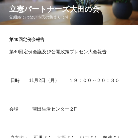
コ
立憲パートナーズ大田の会
ン
党組織ではない市民の集まりです。
テ
ン
ツ
第40回定例会報告
へ
ス
第40回定例会議及び公開政策プレゼン大会報告
キ
ッ
プ
日時 11月2日（月） １９：００～２０：３０
会場 蒲田生活センター２F
参加者： 可児さん、大坪さん、山口さん、向達さん、