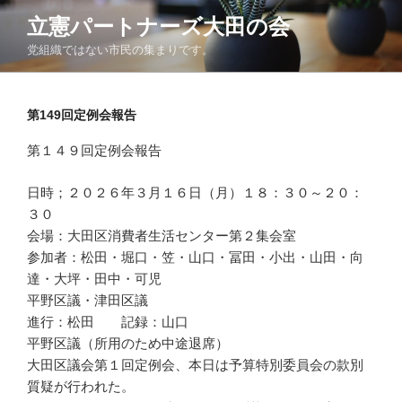
コ
立憲パートナーズ大田の会
ン
党組織ではない市民の集まりです。
テ
ン
ツ
第149回定例会報告
へ
ス
第１４９回定例会報告
キ
ッ
日時；２０２６年３月１６日（月）１８：３０～２０：
プ
３０
会場：大田区消費者生活センター第２集会室
参加者：松田・堀口・笠・山口・冨田・小出・山田・向
達・大坪・田中・可児
平野区議・津田区議
進行：松田 記録：山口
平野区議（所用のため中途退席）
大田区議会第１回定例会、本日は予算特別委員会の款別
質疑が行われた。