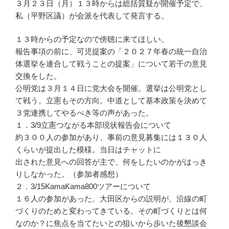
３月２３日（月）１３時からは総括質疑が開催予定で、
私（平野区議）が会派を代表して発言する。
１３時からの予定なので傍聴に来てほしい。
報告事項の前に、可児提案の「２０２７年春の統一自治
体選挙を連合して戦うことの提案」について若干の意見
交換をした。
公明党は３月１４日に党大会を開催。選挙は公明党とし
て戦う。立憲もその方向。中道として基本政策を決めて
３党連携してやるべき等の声があった。
１．3/9立憲つながる本部現状報告会について
約３００人の参加があり、事前の意見募集には１３０人
くらいが提出した模様。当日はチャットに
出された意見への回答が主で、何をしたいのかがはっき
りしなかった。（参加者感想）
２．3/15KamaKama800ツアーについて
１６人の参加があった。大田区からの説明が、沿線の町
づくりのためと変わってきている。その町づくりとは何
なのか？に焦点を当てたいとの狙いから歩いた後懇談会