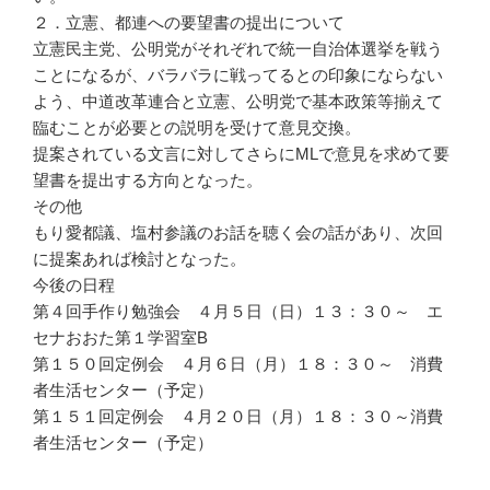
２．立憲、都連への要望書の提出について
立憲民主党、公明党がそれぞれで統一自治体選挙を戦う
ことになるが、バラバラに戦ってるとの印象にならない
よう、中道改革連合と立憲、公明党で基本政策等揃えて
臨むことが必要との説明を受けて意見交換。
提案されている文言に対してさらにMLで意見を求めて要
望書を提出する方向となった。
その他
もり愛都議、塩村参議のお話を聴く会の話があり、次回
に提案あれば検討となった。
今後の日程
第４回手作り勉強会 ４月５日（日）１３：３０～ エ
セナおおた第１学習室B
第１５０回定例会 ４月６日（月）１８：３０～ 消費
者生活センター（予定）
第１５１回定例会 ４月２０日（月）１８：３０～消費
者生活センター（予定）