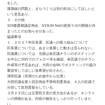
をした。
蒲蒲線の問題と、まちづくりは別の担当にしてほしいと
いう意見あり。
３．その他
3/24森愛都議定例会、5/19LIN-Netの政策ラボの開催が決
まったとのお知らせがあった。
協議事項
１．２０２７年区長選、区議への取り組みについて
区長選については、あまり進展した動きは見られない。
区議選については、当面は各区議チラシのポスティング
を中心にSNSでのフォロー等を確認。各区議でのチラシ
作成等の予定あれば、大田の会MLでポスティングの協力
要請等してほしい旨希望が出された。
津田区議（所用のため途中から出席）
大田区議会第１回定例会予算特別委員会、４人の区議で
分担して款別質疑をしている。
３月２９日には立憲民主党の党大会があるが、オンライ
ンの傍聴がある。内容の報告をしっかり行っていきた
い。