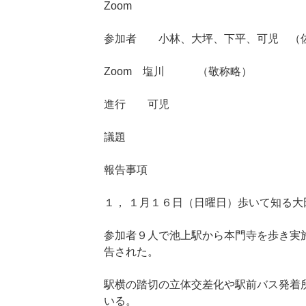
Zoom
参加者 小林、大坪、下平、可児 （
Zoom 塩川 （敬称略）
進行 可児
議題
報告事項
１， １月１６日（日曜日）歩いて知る大
参加者９人で池上駅から本門寺を歩き実
告された。
駅横の踏切の立体交差化や駅前バス発着
いる。