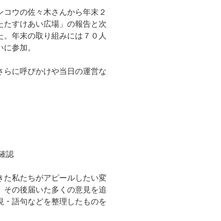
ンコウの佐々木さんから年末２
たたすけあい広場」の報告と次
た。年末の取り組みには７０人
いに参加。
さらに呼びかけや当日の運営な
確認
きた私たちがアピールしたい変
、その後届いた多くの意見を追
現・語句などを整理したものを