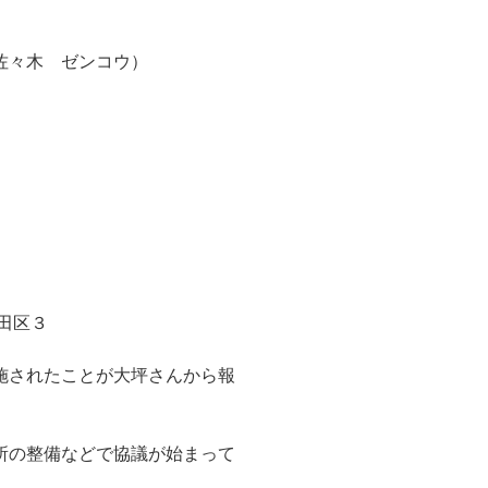
佐々木 ゼンコウ）
田区３
施されたことが大坪さんから報
所の整備などで協議が始まって