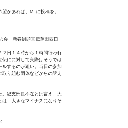
希望があれば、MLに投稿を。
たの会 新春街頭宣伝蒲田西口
２２日１４時から１時間行われ
宣伝にに対して実際はそうでは
ールするのが狙い。当日の参加
に取り組む団体などからの訴え
た。総支部長不在とは言え。大
とは、大きなマイナスになりそ
て