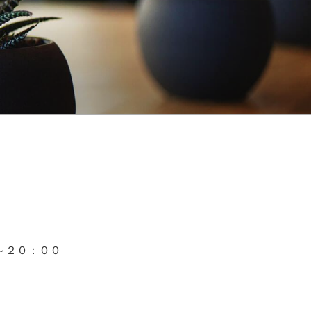
～２０：００