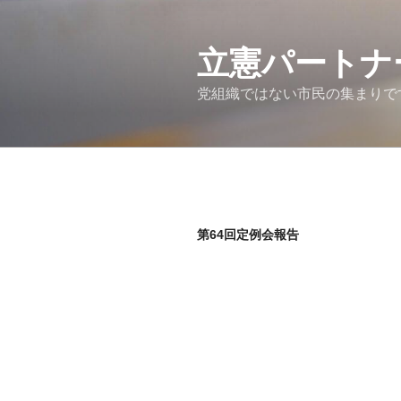
コ
ン
テ
立憲パートナ
ン
党組織ではない市民の集まりで
ツ
へ
ス
キ
ッ
プ
第64回定例会報告