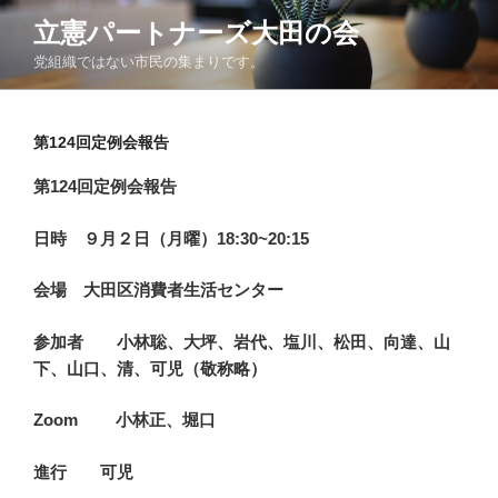
コ
立憲パートナーズ大田の会
ン
党組織ではない市民の集まりです。
テ
ン
ツ
第124回定例会報告
へ
ス
第124
回定例会報告
キ
ッ
日時 ９月２
日（月曜）18:30~20:15
プ
会場 大田区消費者生活センター
参加者 小林聡、大坪、岩代、塩川、松田、向達、山
下、山口、清、可児（敬称略）
Zoom 小林正、堀口
進行 可児