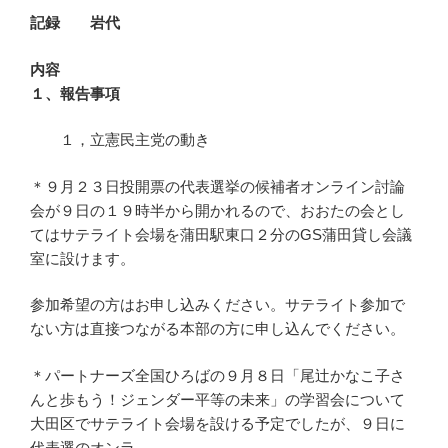
記録 岩代
内容
１、
報告事項
１，立憲民主党の動き
＊９月２３日投開票の代表選挙の候補者オンライン討論
会が９日の１９時半から開かれるので、おおたの会とし
てはサテライト会場を蒲田駅東口２分のGS蒲田貸し会議
室に設けます。
参加希望の方はお申し込みください。サテライト参加で
ない方は直接つながる本部の方に申し込んでください。
＊パートナーズ全国ひろばの９月８日「尾辻かなこ子さ
んと歩もう！ジェンダー平等の未来」の学習会について
大田区でサテライト会場を設ける予定でしたが、９日に
代表選のオンラ