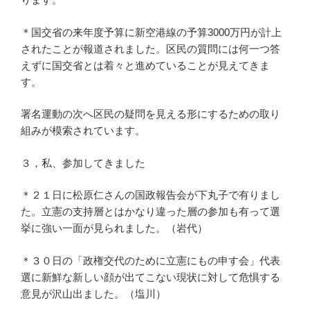
＊国交省の来年度予算に新空港線の予算3000万円が計上
されたことが報道されました。区民の質問には何一つ答
えずに国交省とは着々と進めていることが見えてきま
す。
署名運動の次へ区民の疑問を見える形にするための取り
組みが模索されています。
３，私、参加してきました
＊２１日に松原仁さんの国政報告会が下丸子で有りまし
た。立憲の支持層とはかなり違った層の参加も有って選
挙に強い一面が見られました。（岩代）
＊３０日の「政権交代のために立憲にもの申す会」代表
選に新鮮な新しい顔が出てこない現状に対して危惧する
意見が沢山出ました。（塩川）