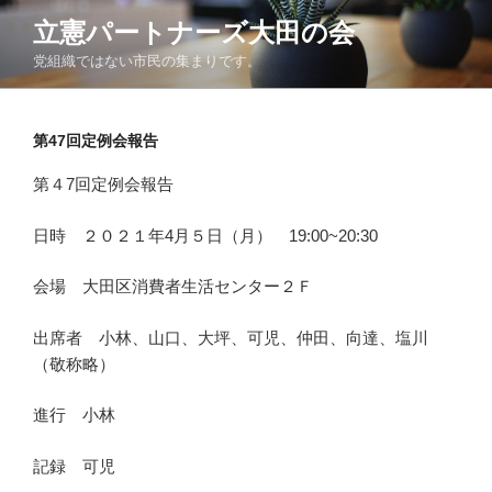
コ
立憲パートナーズ大田の会
ン
党組織ではない市民の集まりです。
テ
ン
ツ
第47回定例会報告
へ
ス
第４7回定例会報告
キ
ッ
日時 ２０２１年4月５日（月） 19:00~20:30
プ
会場 大田区消費者生活センター２Ｆ
出席者 小林、山口、大坪、可児、仲田、向達、塩川
（敬称略）
進行 小林
記録 可児