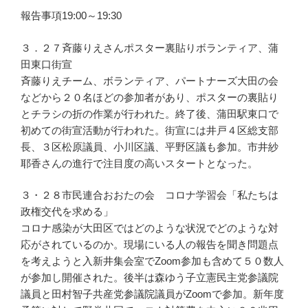
報告事項19:00～19:30
３．２７斉藤りえさんポスター裏貼りボランティア、蒲
田東口街宣
斉藤りえチーム、ボランティア、パートナーズ大田の会
などから２０名ほどの参加者があり、ポスターの裏貼り
とチラシの折の作業が行われた。終了後、蒲田駅東口で
初めての街宣活動が行われた。街宣には井戸４区総支部
長、３区松原議員、小川区議、平野区議も参加。市井紗
耶香さんの進行で注目度の高いスタートとなった。
３・２８市民連合おおたの会 コロナ学習会「私たちは
政権交代を求める」
コロナ感染が大田区ではどのような状況でどのような対
応がされているのか。現場にいる人の報告を聞き問題点
を考えようと入新井集会室でZoom参加も含めて５０数人
が参加し開催された。後半は森ゆう子立憲民主党参議院
議員と田村智子共産党参議院議員がZoomで参加。新年度