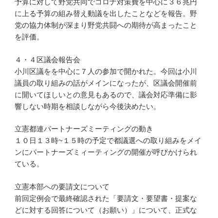
予算に対して野党共同でコロナ対策費を中心に３６兆円
に上る予算の組み替え動議を出したことなどを報告。野
党の協力体制が深まり野党共闘への期待が高まったこと
を評価。
４・４区議会報告会
小川区議をを中心に７人の参加で開かれた。今回は小川
議員の取り組みの話がメインになったが、区議会開催前
に開いてほしいとの意見もあるので、議会対応準備に影
響しない時期を相談しながら今後決めたい。
立憲都連パートナーズミーティングの動き
１０日１３時~１５時の予定で都議選への取り組みをメイ
ンにパートナーズミィーティングの開催が呼びかけられ
ている。
立憲本部への要請文について
前回定例会で最終確認された「要請文・要望書・提案な
どに対する回答について（お願い）」について、正式な