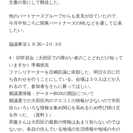
文書の形にして郵送した。
他のパートナーズグループからも意見が出ていたので、
今月中旬ごろに関東パートナーズのMLなどを通して公表
したい。
協議事項１９:30～2０:３0
4・10学習会（大田区での障がい者のことどれだけ知って
いますか）準備状況
ファシリテーターを庄嶋区議に依頼した。明日６日に打
ち合わせを行うことにしている。会場は３０人ほどが入
れるので、参加者をさらに募ってほしい。
都議選情報・データーBOXの開設について
都議選での大田区内のマスコミの情報が少ないので市民
自らいろいろな情報を集め関心を高めるため呼び掛け文
を作った。（資料１）
斉藤さんは大田区の最新の情報はあまり知らないのでは
ないか。各自の住んでいる地域の生活情報や地域の今の