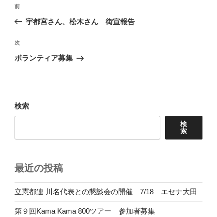
投
前
前
稿
の
宇都宮さん、松木さん 街宣報告
ナ
投
ビ
稿
次
次
ゲ
の
ボランティア募集
投
ー
稿
シ
ョ
検索
ン
検
索
最近の投稿
立憲都連 川名代表との懇談会の開催 7/18 エセナ大田
第９回Kama Kama 800ツアー 参加者募集