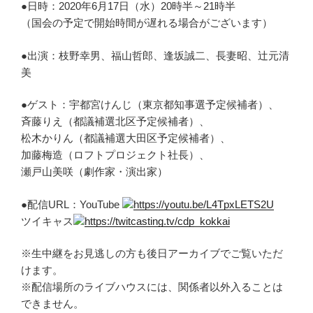
●日時：2020年6月17日（水）20時半～21時半
（国会の予定で開始時間が遅れる場合がございます）
●出演：枝野幸男、福山哲郎、逢坂誠二、長妻昭、辻元清
美
●ゲスト：宇都宮けんじ（東京都知事選予定候補者）、
斉藤りえ（都議補選北区予定候補者）、
松木かりん（都議補選大田区予定候補者）、
加藤梅造（ロフトプロジェクト社長）、
瀬戸山美咲（劇作家・演出家）
●配信URL：YouTube
https://youtu.be/L4TpxLETS2U
ツイキャス
https://twitcasting.tv/cd
p_kokkai
※生中継をお見逃しの方も後日アーカイブでご覧いただ
けます。
※配信場所のライブハウスには、関係者以外入ることは
できません
。