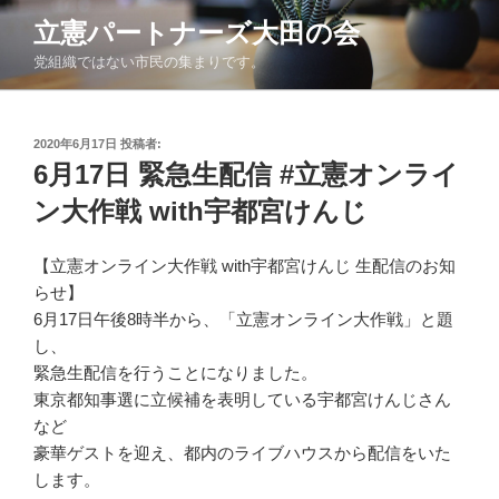
コ
立憲パートナーズ大田の会
ン
党組織ではない市民の集まりです。
テ
ン
ツ
投
へ
2020年6月17日
投稿者:
稿
6月17日 緊急生配信 #立憲オンライ
ス
日:
キ
ン大作戦 with宇都宮けんじ
ッ
プ
【立憲オンライン大作戦 with宇都宮けんじ 生配信のお知
らせ】
6月17日午後8時半から、「立憲オンライン大作戦」と題
し
、
緊急生配信を行うことになりました。
東京都知事選に立候補を表明している宇都宮けんじさん
など
豪華ゲストを迎え、都内のライブハウスから配信をいた
します。