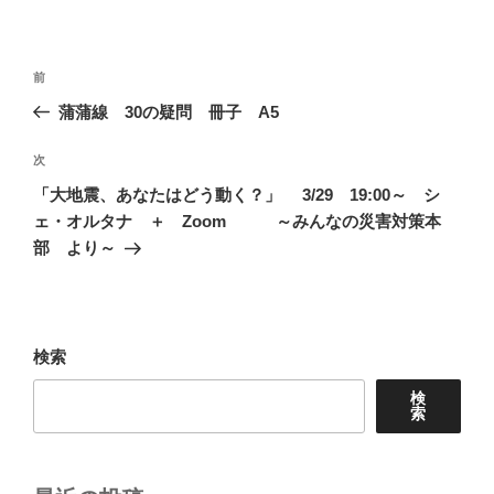
投
前
前
稿
の
蒲蒲線 30の疑問 冊子 A5
ナ
投
ビ
稿
次
次
ゲ
の
「大地震、あなたはどう動く？」 3/29 19:00～ シ
投
ー
ェ・オルタナ ＋ Zoom ～みんなの災害対策本
稿
シ
部 より～
ョ
ン
検索
検
索