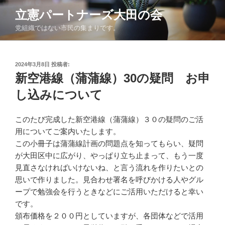
コ
立憲パートナーズ大田の会
ン
党組織ではない市民の集まりです。
テ
ン
ツ
投
2024年3月8日
投稿者:
へ
稿
新空港線（蒲蒲線）30の疑問 お申
ス
日:
キ
し込みについて
ッ
プ
このたび完成した新空港線（蒲蒲線）３０の疑問のご活
用についてご案内いたします。
この小冊子は蒲蒲線計画の問題点を知ってもらい、疑問
が大田区中に広がり、やっぱり立ち止まって、もう一度
見直さなければいけないね、と言う流れを作りたいとの
思いで作りました。見合わせ署名を呼びかける人やグル
ープで勉強会を行うときなどにご活用いただけると幸い
です。
頒布価格を２００円としていますが、各団体などで活用