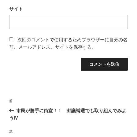
サイト
次回のコメントで使用するためブラウザーに自分の名
前、メールアドレス、サイトを保存する。
投
前
前
稿
の
市民が勝手に街宣！！ 都議補選でも取り組んでみよ
ナ
投
うⅣ
ビ
稿
ゲ
次
次