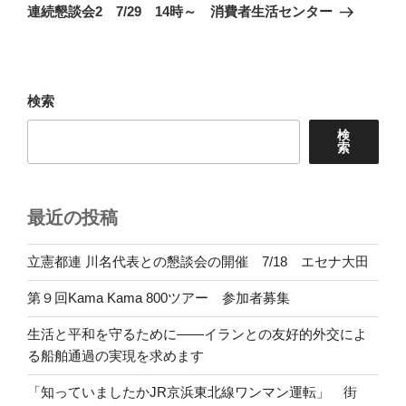
の
ー
連続懇談会2 7/29 14時～ 消費者生活センター
投
シ
稿
ョ
ン
検索
検
索
最近の投稿
立憲都連 川名代表との懇談会の開催 7/18 エセナ大田
第９回Kama Kama 800ツアー 参加者募集
生活と平和を守るために――イランとの友好的外交によ
る船舶通過の実現を求めます
「知っていましたかJR京浜東北線ワンマン運転」 街