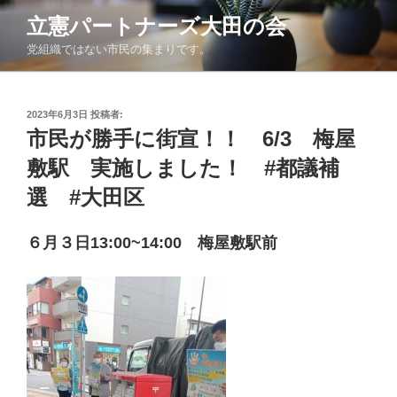
コ
立憲パートナーズ大田の会
ン
党組織ではない市民の集まりです。
テ
ン
ツ
投
へ
2023年6月3日
投稿者:
稿
市民が勝手に街宣！！ 6/3 梅屋
ス
日:
キ
敷駅 実施しました！ #都議補
ッ
選 #大田区
プ
６月３日13:00~14:00 梅屋敷駅前