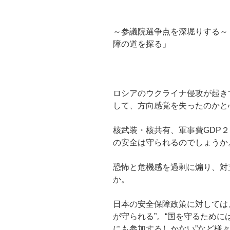
～参議院選争点を深堀りする～
障の道を探る」
ロシアのウクライナ侵攻が起き
して、方向感覚を失ったのかと
核武装・核共有、軍事費GDP
の安全は守られるのでしょうか
恐怖と危機感を過剰に煽り、対
か。
日本の安全保障政策に対しては
が守られる”。“国を守るため
にも参加するしかない”など様