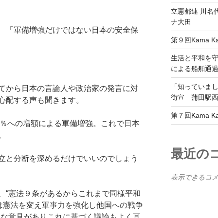
立憲都連 川名
ナ大田
 「軍備増強だけではない日本の安全保
第９回Kama 
生活と平和を
による船舶通
「知っていま
てから日本の言論人や政治家の発言に対
街宣 蒲田駅西口
心配する声も聞きます。
第７回Kama K
２％への増額による軍備増強。これで日本
。
最近の
立と分断を深めるだけでいいのでしょう
表示できるコ
、“憲法９条があるからこれまで同様平和
には憲法を変え軍事力を強化し他国への戦争
々な意見がありこれに基づく議論もよく耳