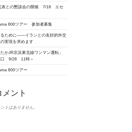
代表との懇談会の開催 7/18 エセ
Kama 800ツアー 参加者募集
守るために――イランとの友好的外交
過の実現を求めます
したかJR京浜東北線ワンマン運転」
 9/28 11時～
ama 800ツアー
コメント
メントはありません。