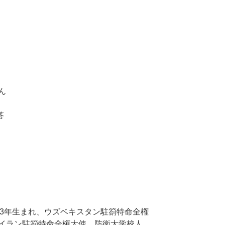
ん
答
943年生まれ、ウズベキスタン駐箚特命全権
イラン駐箚特命全権大使、防衛大学校人