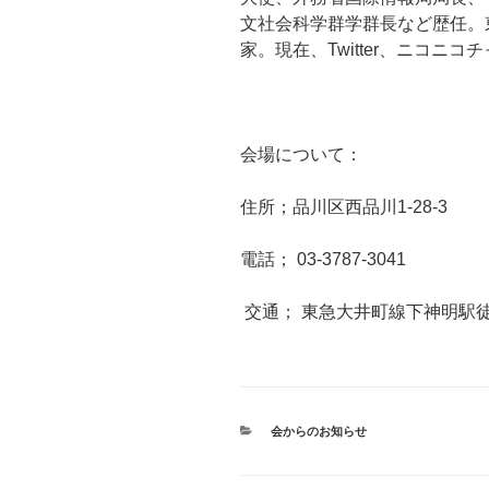
文社会科学群学群長など歴任。
家。現在、Twitter、ニコニ
会場について：
住所；品川区西品川1-28-3
電話； 03-3787-3041
交通； 東急大井町線下神明駅徒
カ
会からのお知らせ
テ
ゴ
リ