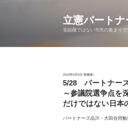
コ
ン
テ
立憲パートナ
ン
党組織ではない市民の集まりで
ツ
へ
ス
キ
ッ
プ
投
2022年5月5日
投稿者:
稿
5/28 パートナ
日:
～参議院選争点を
だけではない日本
パートナーズ品川・大田合同勉