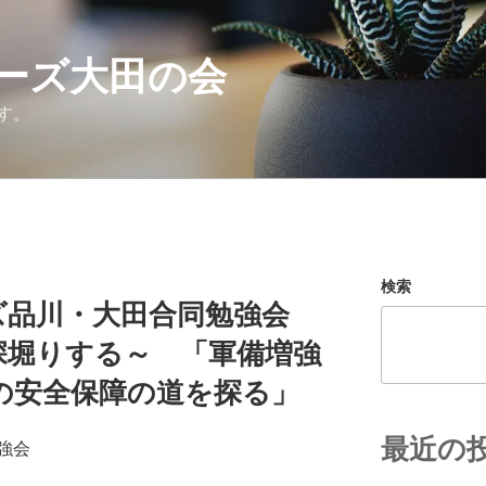
ーズ大田の会
す。
検索
ーズ品川・大田合同勉強会
深堀りする～ 「軍備増強
の安全保障の道を探る」
最近の
強会