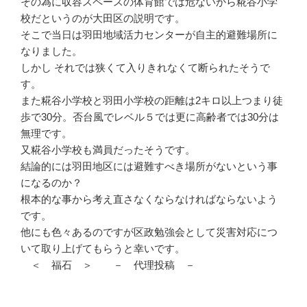
その為に収容スペースの体育館では危ないから糀谷小学
校だというのが大田区の説明です。
そこで当日は羽田地域活力センターが自主的避難場所に
なりました。
しかし それでは狭くて入りきれなくて断られたそうで
す。
また糀谷小学校と羽田小学校の距離は2キロ以上つまり徒
歩で30分。否台風でレベル５では更に高齢者では30分は
無理です。
又糀谷小学校も満員だったそうです。
結論的には羽田地区には避難すべき場所がないという事
になるのか？
根本的な事から考え直さなくならなければならないよう
です。
他にも色々あるのですが区政勉強会として災害対応につ
いて取り上げてもらうと幸いです。
＜ 福石 ＞ － 代理投稿 －