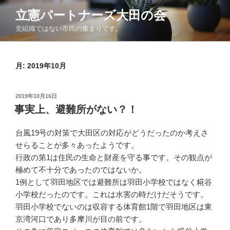
コ
立憲パートナーズ大田の会
ン
党組織ではない市民の集まりです。
テ
ン
ツ
月:
2019年10月
へ
ス
キ
投
2019年10月16日
ッ
稿
事実上、避難所がない？！
日:
プ
台風19号の対策で大田区の対応がどうだったのか考えさ
せらることが多々あったようです。
行政の第1は住民の生命と財産を守る事です。その観点が
極めて不十分であったのではないか。
1例として羽田地区では避難所は羽田小学校ではなく糀谷
小学校だったのです。これは水害の時だけだそうです。
羽田小学校でないのは収容する体育館1階で羽田地区は東
京湾河口であり多摩川が目の前です。