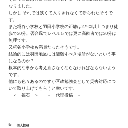
なりました。
しかし それでは狭くて入りきれなくて断られたそうで
す。
また糀谷小学校と羽田小学校の距離は2キロ以上つまり徒
歩で30分。否台風でレベル５では更に高齢者では30分は
無理です。
又糀谷小学校も満員だったそうです。
結論的には羽田地区には避難すべき場所がないという事
になるのか？
根本的な事から考え直さなくならなければならないよう
です。
他にも色々あるのですが区政勉強会として災害対応につ
いて取り上げてもらうと幸いです。
＜ 福石 ＞ － 代理投稿 －
カ
個人投稿