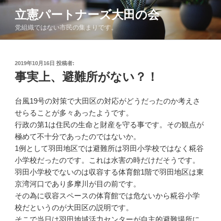
コ
立憲パートナーズ大田の会
ン
党組織ではない市民の集まりです。
テ
ン
ツ
投
2019年10月16日
投稿者:
へ
稿
事実上、避難所がない？！
ス
日:
キ
ッ
台風19号の対策で大田区の対応がどうだったのか考えさ
プ
せらることが多々あったようです。
行政の第1は住民の生命と財産を守る事です。その観点が
極めて不十分であったのではないか。
1例として羽田地区では避難所は羽田小学校ではなく糀谷
小学校だったのです。これは水害の時だけだそうです。
羽田小学校でないのは収容する体育館1階で羽田地区は東
京湾河口であり多摩川が目の前です。
その為に収容スペースの体育館では危ないから糀谷小学
校だというのが大田区の説明です。
そこで当日は羽田地域活力センターが自主的避難場所に