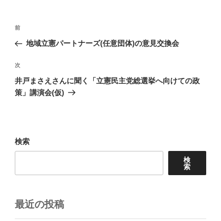
投
前
前
稿
の
地域立憲パートナーズ(任意団体)の意見交換会
ナ
投
ビ
稿
次
次
ゲ
の
井戸まさえさんに聞く「立憲民主党総選挙へ向けての政
投
ー
策」講演会(仮)
稿
シ
ョ
ン
検索
検
索
最近の投稿