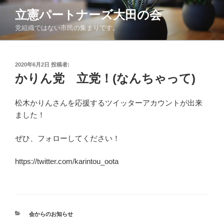
コ
立憲パートナーズ大田の会
ン
党組織ではない市民の集まりです。
テ
ン
ツ
投
へ
2020年6月2日
投稿者:
稿
かりん党 立党！(なんちゃって)
ス
日:
キ
ッ
松木かりんさんを応援するツイッターアカウントが出来
プ
ました！
ぜひ、フォローしてください！
https://twitter.com/karintou_oota
カ
会からのお知らせ
テ