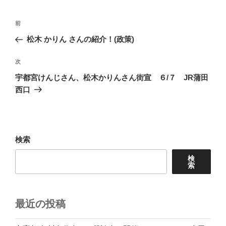
投
前
前
稿
の
松木 かりん さんの紹介！(政策)
ナ
投
ビ
稿
次
次
ゲ
の
宇都宮けんじさん、松木かりんさん街宣 ６/７ JR蒲田
投
ー
西口
稿
シ
ョ
ン
検索
検
索
最近の投稿