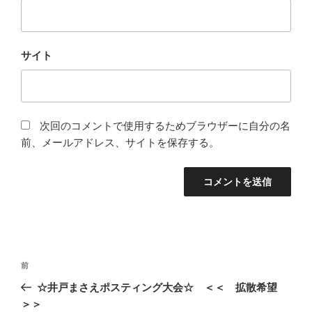
サイト
次回のコメントで使用するためブラウザーに自分の名
前、メールアドレス、サイトを保存する。
投
前
前
稿
の
☆井戸まさえポスティング大会☆ ＜＜ 拡散希望
ナ
投
＞＞