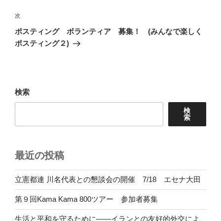
ビ
稿
ゲ
次
次
の
ー
ポスティング ボランティア 募集！ (みんなで楽しく
投
シ
ポスティング２)
稿
ョ
ン
検索
検
索
最近の投稿
立憲都連 川名代表との懇談会の開催 7/18 エセナ大田
第９回Kama Kama 800ツアー 参加者募集
生活と平和を守るために――イランとの友好的外交によ