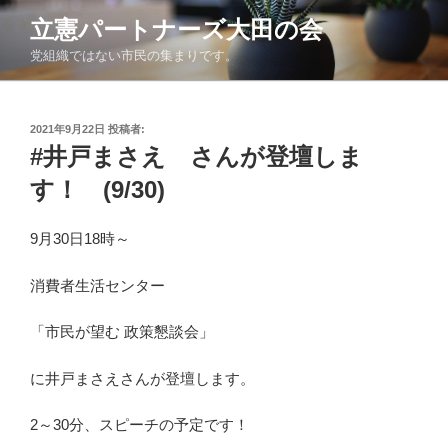
コ
立憲パートナーズ大田の会
ン
党組織ではない市民の集まりです。
テ
ン
ツ
投
へ
2021年9月22日
投稿者:
稿
#井戸まさえ さんが登壇しま
ス
日:
キ
す！ (9/30)
ッ
プ
9月30日18時～
消費者生活センター
「市民が望む 政策懇談会」
に井戸まさえさんが登壇します。
2～30分、スピーチの予定です！