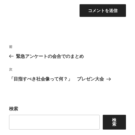
投
前
前
稿
の
緊急アンケートの会合でのまとめ
ナ
投
ビ
稿
次
次
ゲ
の
「目指すべき社会像って何？」 プレゼン大会
投
ー
稿
シ
ョ
検索
ン
検
索