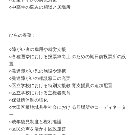
○中高生の悩みの相談と居場所
ひらの春望：
○障がい者の雇用や就労支援
○各種選挙における投票率向上 のための期日前投票所の設
置
○発達障がい児の施設や連携
○発達障がいの相談窓口の充実
○区立学校における特別支援教 育支援員の追加配置
○区立学校における主権者教育
○保健所体制の強化
○大田区版地域共生社会におけ る居場所やコーディネータ
ー
○成年後見制度と権利擁護
○区民の声を活かす区政運営