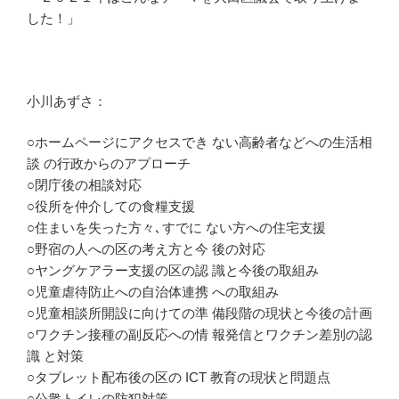
した！」
小川あずさ：
○ホームページにアクセスでき ない高齢者などへの生活相
談 の行政からのアプローチ
○閉庁後の相談対応
○役所を仲介しての食糧支援
○住まいを失った方々､すでに ない方への住宅支援
○野宿の人への区の考え方と今 後の対応
○ヤングケアラー支援の区の認 識と今後の取組み
○児童虐待防止への自治体連携 への取組み
○児童相談所開設に向けての準 備段階の現状と今後の計画
○ワクチン接種の副反応への情 報発信とワクチン差別の認
識 と対策
○タブレット配布後の区の ICT 教育の現状と問題点
○公衆トイレの防犯対策