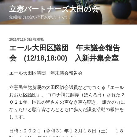
コ
立憲パートナーズ大田の会
ン
党組織ではない市民の集まりです。
テ
ン
ツ
投
へ
2021年12月3日
投稿者:
稿
エール大田区議団 年末議会報告
ス
日:
キ
会 (12/18,18:00) 入新井集会室
ッ
プ
エール大田区議団 年末議会報告会
立憲民主党所属の大田区議会議員などでつくる「エール
おおた区議団」。 コロナ禍に翻弄（ほんろう）された２
０２１年。区民の皆さんの声なき声を聴き、 誰かの力に
なりたいと願う皆さんとともに歩んだ議会活動の報告を
します。
日時：２０２１（令和３）年１２月１８日（土） １８