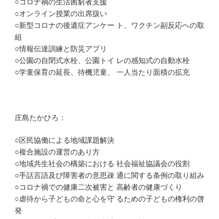
○コロナ禍の生活困窮者支援
○オンライン授業の出席扱い
○新型コロナの後遺症アンケー ト、ワクチン副反応への取
組
○情報伝達訓練と防災アプリ
○公園の自閉式水栓、公園トイ レの感知式の自動水栓
○学童保育の延長、待機児童、 一人当たり面積の拡充
庄島たかひろ：
○区民協働による地域課題解決
○複合施設の運営のあり方
○地域共生社会の構築における 社会福祉協議会の役割
○手話言語及び障害者の意思疎 通に関する条例の取り組み
○コロナ禍での健康二次被害と 高齢者の健康づくり
○虐待から子どもの命と心を守 るための子どもの権利の啓
発