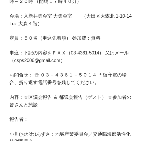
時～２０時 （開場１７時４０分）
会場：入新井集会室 大集会室 （大田区大森北 1-10-14
Luz 大森 4 階）
定員：５０名（申込先着順） 参加費：無料
申込：下記の内容をＦＡＸ（03-4361-5014） 又はメール
（csps2006@gmail.com）
お問合せ： ☏ ０３－４３６１－５０１４ ＊留守電の場
合、折り返す電話番号を残してください。
内容：☆区議会報告 ＆ 都議会報告（ゲスト） ☆参加者の
皆さんと懇談
報告者：
小川(おがわ)あずさ：地域産業委員会／交通臨海部活性化