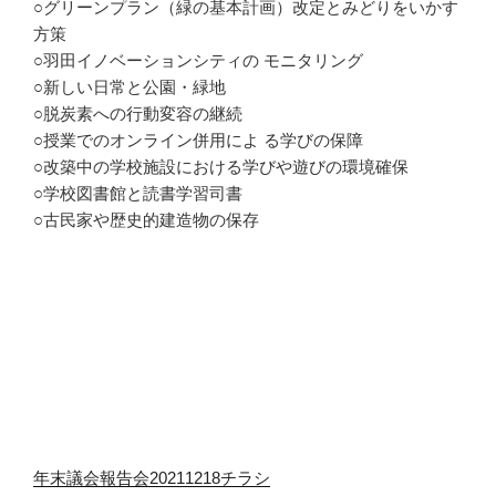
○グリーンプラン（緑の基本計画）改定とみどりをいかす
方策
○羽田イノベーションシティの モニタリング
○新しい日常と公園・緑地
○脱炭素への行動変容の継続
○授業でのオンライン併用によ る学びの保障
○改築中の学校施設における学びや遊びの環境確保
○学校図書館と読書学習司書
○古民家や歴史的建造物の保存
年末議会報告会20211218チラシ