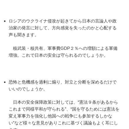
ロシアのウクライナ侵攻が起きてから日本の言論人や政
治家の発言に対して、方向感覚を失ったのかと心配する
声も聞きます。
核武装・核共有、軍事費GDP２％への増額による軍備
増強。これで日本の安全は守られるのでしょうか。
恐怖と危機感を過剰に煽り、対立と分断を深めるだけで
いいのでしょうか。
日本の安全保障政策に対しては、“憲法９条があるから
これまで同様平和が守られる”、“国を守るためには憲法を
変え軍事力を強化し他国への戦争にも参加するしかな
い”など様々な意見がありこれに基づく議論もよく耳にし