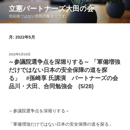
コ
立憲パートナーズ大田の会
ン
党組織ではない市民の集まりです。
テ
ン
ツ
月:
2022年5月
へ
ス
キ
投
2022年5月10日
ッ
稿
～参議院選争点を深堀りする～ 「軍備増強
日:
プ
だけではない日本の安全保障の道を探
る」 #孫崎享 氏講演 パートナーズの会
品川・大田、合同勉強会 (5/28)
～参議院選争点を深堀りする～
「軍備増強だけではない日本の安全保障の道を探る」