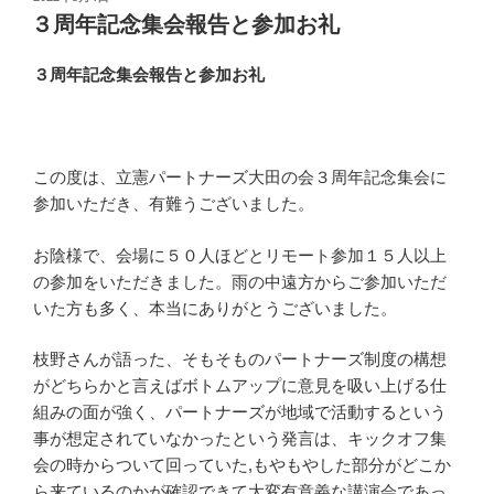
稿
３周年記念集会報告と参加お礼
日:
３周年記念集会報告と参加お礼
この度は、立憲パートナーズ大田の会３周年記念集会に
参加いただき、有難うございました。
お陰様で、会場に５０人ほどとリモート参加１５人以上
の参加をいただきました。雨の中遠方からご参加いただ
いた方も多く、本当にありがとうございました。
枝野さんが語った、そもそものパートナーズ制度の構想
がどちらかと言えばボトムアップに意見を吸い上げる仕
組みの面が強く、パートナーズが地域で活動するという
事が想定されていなかったという発言は、キックオフ集
会の時からついて回っていた,もやもやした部分がどこか
ら来ているのかが確認できて大変有意義な講演会であっ