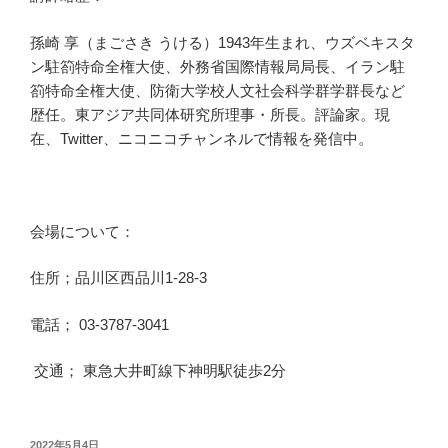
孫崎 享（まごさき うける）1943年生まれ、ウズベキスタ
ン駐箚特命全権大使、外務省国際情報局局長、イラン駐
箚特命全権大使、防衛大学校人文社会科学群学群長など
歴任。東アジア共同体研究所理事・所長。評論家。現
在、Twitter、ニコニコチャンネルで情報を発信中。
会場について：
住所；品川区西品川1-28-3
電話； 03-3787-3041
交通； 東急大井町線下神明駅徒歩2分
投
2022年5月4日