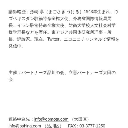
講師略歴；孫崎 享（まごさき うける）1943年生まれ、ウ
ズベキスタン駐箚特命全権大使、外務省国際情報局局
長、イラン駐箚特命全権大使、防衛大学校人文社会科学
群学群長などを歴任。東アジア共同体研究所理事・所
長。評論家。現在、Twitter、ニコニコチャンネルで情報を
発信中。
主催：パートナーズ品川の会、立憲パートナーズ大田の
会
連絡申込先：
info@cpmota.com
（大田区）
info@pshina.com
（品川区） FAX : 03-3777-1250