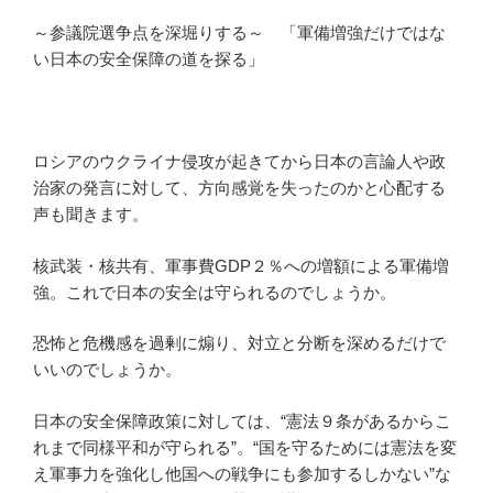
～参議院選争点を深堀りする～ 「軍備増強だけではな
い日本の安全保障の道を探る」
ロシアのウクライナ侵攻が起きてから日本の言論人や政
治家の発言に対して、方向感覚を失ったのかと心配する
声も聞きます。
核武装・核共有、軍事費GDP２％への増額による軍備増
強。これで日本の安全は守られるのでしょうか。
恐怖と危機感を過剰に煽り、対立と分断を深めるだけで
いいのでしょうか。
日本の安全保障政策に対しては、“憲法９条があるからこ
れまで同様平和が守られる”。“国を守るためには憲法を変
え軍事力を強化し他国への戦争にも参加するしかない”な