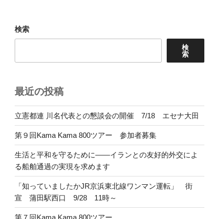
検索
検
索
最近の投稿
立憲都連 川名代表との懇談会の開催 7/18 エセナ大田
第９回Kama Kama 800ツアー 参加者募集
生活と平和を守るために――イランとの友好的外交によ
る船舶通過の実現を求めます
「知っていましたかJR京浜東北線ワンマン運転」 街
宣 蒲田駅西口 9/28 11時～
第７回Kama Kama 800ツアー