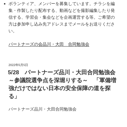
ボランティア、メンバーを募集しています。チラシを編
集・作製したり配布する、動画などを撮影編集したり発
信する、学習会・集会などを企画運営する等。ご希望の
方は参加申し込み先アドレスまでメールをお送りくださ
い。
パートナーズの会品川・大田 合同勉強会
投
2022年5月5日
稿
5/28 パートナーズ品川・大田合同勉強会
日:
～参議院選争点を深堀りする～ 「軍備増
強だけではない日本の安全保障の道を探
る」
パートナーズ品川・大田合同勉強会