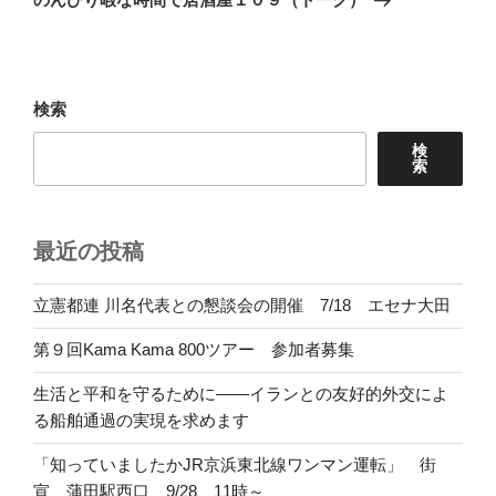
投
ー
稿
シ
ョ
検索
ン
検
索
最近の投稿
立憲都連 川名代表との懇談会の開催 7/18 エセナ大田
第９回Kama Kama 800ツアー 参加者募集
生活と平和を守るために――イランとの友好的外交によ
る船舶通過の実現を求めます
「知っていましたかJR京浜東北線ワンマン運転」 街
宣 蒲田駅西口 9/28 11時～