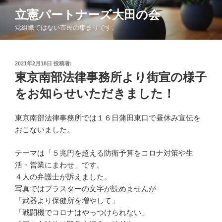
コ
立憲パートナーズ大田の会
ン
党組織ではない市民の集まりです。
テ
ン
ツ
投
2021年2月18日
投稿者:
へ
稿
東京南部法律事務所より街宣の様子
ス
日:
キ
をお知らせいただきました！
ッ
プ
東京南部法律事務所では１６日蒲田東口で昼休み宣伝を
おこないま
した。
テーマは「５兆円を超える防衛予算をコロナ対策や生
活・営業にま
わせ」です。
４人の弁護士が訴えました。
写真ではプラスターの文字が読めませんが
「武器より保健所を増やして」
「戦闘機でコロナはやっつけられない」