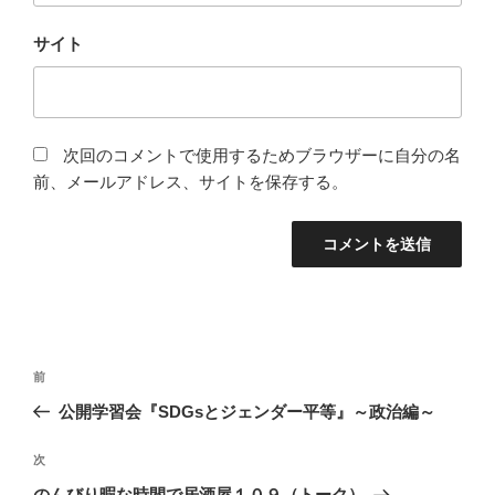
サイト
次回のコメントで使用するためブラウザーに自分の名
前、メールアドレス、サイトを保存する。
投
前
前
稿
の
公開学習会『SDGsとジェンダー平等』～政治編～
ナ
投
ビ
稿
次
次
ゲ
の
のんびり暇な時間で居酒屋１０９（トーク）