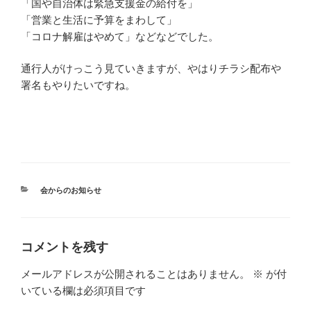
「国や自治体は緊急支援金の給付を」
「営業と生活に予算をまわして」
「コロナ解雇はやめて」などなどでした。
通行人がけっこう見ていきますが、やはりチラシ配布や
署名もやり
たいですね。
カ
会からのお知らせ
テ
ゴ
リ
ー
コメントを残す
メールアドレスが公開されることはありません。
※
が付
いている欄は必須項目です